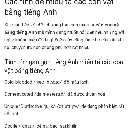
Các tính để miêu tả các con vật
bằng tiếng Anh
Khi giao tiếp với đối phương bạn nên miêu tả
các con vật
bằng tiếng Anh
mà mình đang muốn nói đến nếu như người
nghe không hiểu đó là gì. Điều này cũng làm cho câu văn khi
nói chuyện trở nên phong phú hơn rất nhiều.
Tính từ ngắn gọn tiếng Anh miêu tả các con
vật bằng tiếng Anh
Cold-blooded /ˌkəʊ ˈblʌdɪd/: đồ máu lạnh
Domesticated /dəˈmesteɪtɪd/: đã được thuần hoá
Unique/Distinctive /juiːk/-/dɪˈstɪŋɪv/: dễ dàng phân biệt, rất
nổi bật
Docile /ˈdsaɪl/: dễ sai bảo, sai khiến