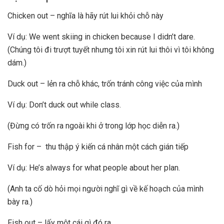
Chicken out – nghĩa là hãy rút lui khỏi chỗ này
Ví dụ: We went skiing in chicken because I didn’t dare.
(Chúng tôi đi trượt tuyết nhưng tôi xin rút lui thôi vì tôi không
dám.)
Duck out – lẻn ra chỗ khác, trốn tránh công việc của mình
Ví dụ: Don’t duck out while class.
(Đừng có trốn ra ngoài khi ở trong lớp học diễn ra.)
Fish for – thu thập ý kiến cá nhân một cách gián tiếp
Ví dụ: He’s always for what people about her plan.
(Anh ta cố dò hỏi mọi người nghĩ gì về kế hoạch của mình
bày ra.)
Fish out – lấy một cái gì đó ra