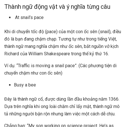
Thành ngữ động vật và ý nghĩa từng câu
At snail’s pace
Khi di chuyển tốc độ (pace) của một con ốc sên (snail), điều
đó là bạn đang chậm chạp. Tương tự như trong tiếng Việt,
thành ngữ mang nghĩa chậm như ốc sên, bắt nguồn vở kịch
Richard của William Shakespeare trong thế kỷ thứ 16.
Ví dụ: “Traffic is moving a snail pace”. (Các phương tiện di
chuyển chậm như con ốc sên)
Busy a bee
Đây là thành ngữ cổ, được dùng lần đầu khoảng năm 1366.
Dựa trên nghĩa khi ong loài chăm chỉ lấy mật, thành ngữ mô
tả những người bận rộn nhưng làm việc một cách dễ chịu.
Chẳng hạn: “My son working on science project. He’s as