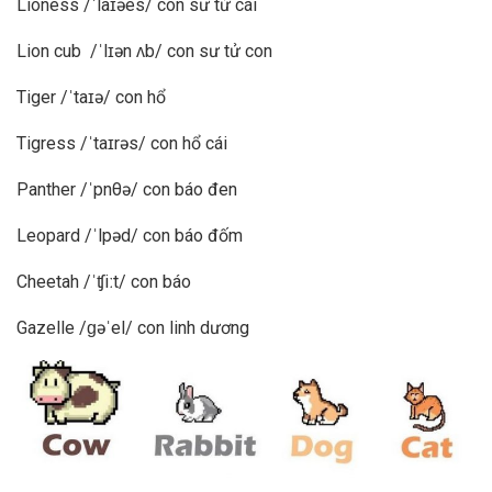
Lioness /ˈlaɪəes/ con sư tử cái
Lion cub /ˈlɪən ʌb/ con sư tử con
Tiger /ˈtaɪə/ con hổ
Tigress /ˈtaɪrəs/ con hổ cái
Panther /ˈpnθə/ con báo đen
Leopard /ˈlpəd/ con báo đốm
Cheetah /ˈʧiːt/ con báo
Gazelle /ɡəˈel/ con linh dương