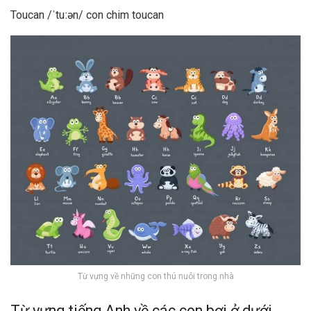
Toucan /ˈtuːən/ con chim toucan
Từ vựng về những con thú nuôi trong nhà
Từ vựng tiếng Anh về các con bơi ở dưới