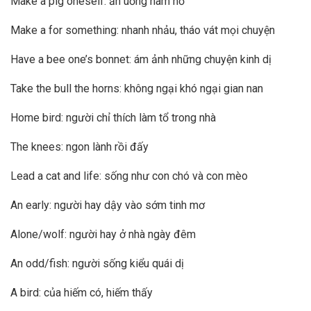
Make a pig oneself: ăn uống hàm hồ
Make a for something: nhanh nhảu, tháo vát mọi chuyện
Have a bee one’s bonnet: ám ảnh những chuyện kinh dị
Take the bull the horns: không ngại khó ngại gian nan
Home bird: người chỉ thích làm tổ trong nhà
The knees: ngon lành rồi đấy
Lead a cat and life: sống như con chó và con mèo
An early: người hay dậy vào sớm tinh mơ
Alone/wolf: người hay ở nhà ngày đêm
An odd/fish: người sống kiểu quái dị
A bird: của hiếm có, hiếm thấy