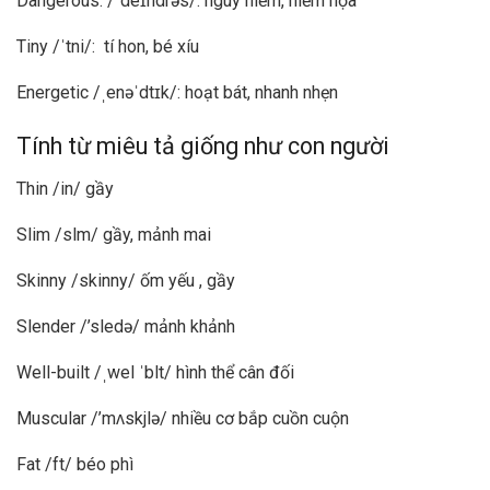
Dangerous: /ˈdeɪndrəs/: nguy hiểm, hiểm họa
Tiny /ˈtni/: tí hon, bé xíu
Energetic /ˌenəˈdtɪk/: hoạt bát, nhanh nhẹn
Tính từ miêu tả giống như con người
Thin /in/ gầy
Slim /slm/ gầy, mảnh mai
Skinny /skinny/ ốm yếu , gầy
Slender /’sledə/ mảnh khảnh
Well-built /ˌwel ˈblt/ hình thể cân đối
Muscular /’mʌskjlə/ nhiều cơ bắp cuồn cuộn
Fat /ft/ béo phì