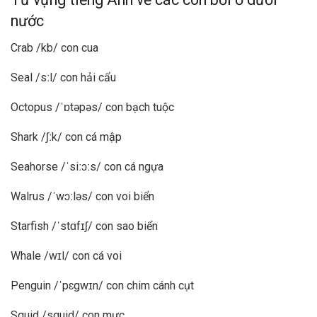
nước
Crab /kb/ con cua
Seal /sːl/ con hải cẩu
Octopus /ˈɒtəpəs/ con bạch tuộc
Shark /ʃːk/ con cá mập
Seahorse /ˈsiːɔːs/ con cá ngựa
Walrus /ˈwɔːləs/ con voi biển
Starfish /ˈstɑfɪʃ/ con sao biển
Whale /wɪl/ con cá voi
Penguin /ˈpɛgwɪn/ con chim cánh cụt
Squid /squid/ con mực