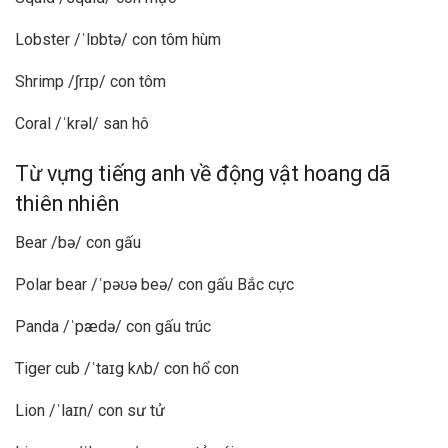
Lobster /ˈlɒbtə/ con tôm hùm
Shrimp /ʃrɪp/ con tôm
Coral /ˈkrəl/ san hô
Từ vựng tiếng anh về động vật hoang dã
thiên nhiên
Bear /bə/ con gấu
Polar bear /ˈpəʊə beə/ con gấu Bắc cực
Panda /ˈpædə/ con gấu trúc
Tiger cub /ˈtaɪg kʌb/ con hổ con
Lion /ˈlaɪn/ con sư tử