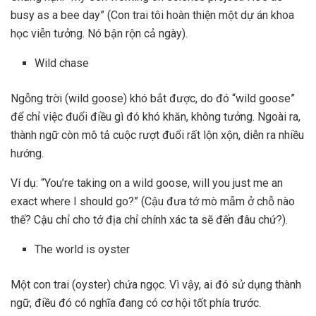
busy as a bee day” (Con trai tôi hoàn thiện một dự án khoa
học viễn tưởng. Nó bận rộn cả ngày).
Wild chase
Ngỗng trời (wild goose) khó bắt được, do đó “wild goose”
để chỉ việc đuổi điều gì đó khó khăn, không tưởng. Ngoài ra,
thành ngữ còn mô tả cuộc rượt đuổi rất lộn xộn, diễn ra nhiều
hướng.
Ví dụ: “You’re taking on a wild goose, will you just me an
exact where I should go?” (Cậu đưa tớ mò mẫm ở chỗ nào
thế? Cậu chỉ cho tớ địa chỉ chính xác ta sẽ đến đâu chứ?).
The world is oyster
Một con trai (oyster) chứa ngọc. Vì vậy, ai đó sử dụng thành
ngữ, điều đó có nghĩa đang có cơ hội tốt phía trước.