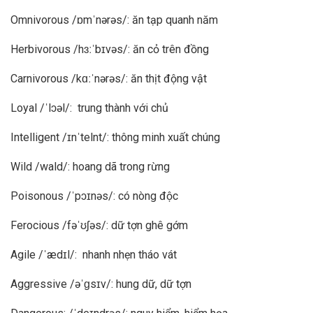
Omnivorous /ɒmˈnərəs/: ăn tạp quanh năm
Herbivorous /hɜːˈbɪvəs/: ăn cỏ trên đồng
Carnivorous /kɑːˈnərəs/: ăn thịt động vật
Loyal /ˈlɔəl/: trung thành với chủ
Intelligent /ɪnˈtelnt/: thông minh xuất chúng
Wild /wald/: hoang dã trong rừng
Poisonous /ˈpɔɪnəs/: có nòng độc
Ferocious /fəˈʊʃəs/: dữ tợn ghê gớm
Agile /ˈædɪl/: nhanh nhẹn tháo vát
Aggressive /əˈɡsɪv/: hung dữ, dữ tợn