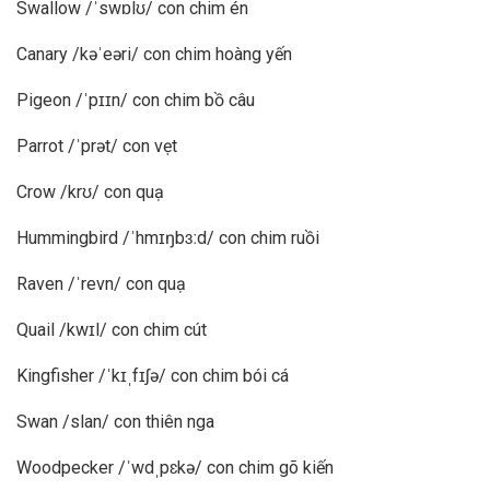
Swallow /ˈswɒlʊ/ con chim én
Canary /kəˈeəri/ con chim hoàng yến
Pigeon /ˈpɪɪn/ con chim bồ câu
Parrot /ˈprət/ con vẹt
Crow /krʊ/ con quạ
Hummingbird /ˈhmɪŋbɜːd/ con chim ruồi
Raven /ˈrevn/ con quạ
Quail /kwɪl/ con chim cút
Kingfisher /ˈkɪˌfɪʃə/ con chim bói cá
Swan /slan/ con thiên nga
Woodpecker /ˈwdˌpɛkə/ con chim gõ kiến