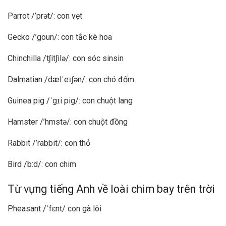
Parrot /’prət/: con vẹt
Gecko /’goun/: con tắc kè hoa
Chinchilla /tʃitʃilə/: con sóc sinsin
Dalmatian /dælˈeɪʃən/: con chó đốm
Guinea pig /ˈgɪi pig/: con chuột lang
Hamster /’hmstə/: con chuột đồng
Rabbit /’rabbit/: con thỏ
Bird /b:d/: con chim
Từ vựng tiếng Anh về loài chim bay trên trời
Pheasant /ˈfɛnt/ con gà lôi