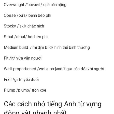
Overweight /’ouvəeit/ quá cân nặng
Obese /ou’s/ bệnh béo phì
Stocky /’ski/ chắc nịch
Stout /stout/ hơi béo phì
Medium build /’mi:djm bild/ hình thể bình thường
Fit /it/ vừa vặn người
Well-proportioned /wel əˈpɔːʃənd ‘figə/ cân đối với người
Frail /girl/ yếu đuối
Plump /plump/ tròn xoe
Các cách nhớ tiếng Anh từ vựng
động vật nhanh nhất