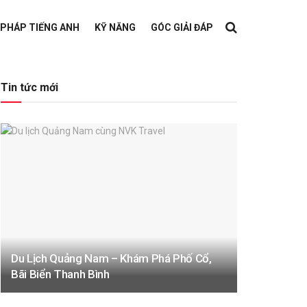
 PHÁP TIẾNG ANH
KỸ NĂNG
GÓC GIẢI ĐÁP
Tin tức mới
Du Lịch Quảng Nam – Khám Phá Phố Cổ,
Bãi Biển Thanh Bình